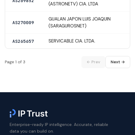
AS269852
(ASTRONETV) CIA. LTDA
GUALAN JAPON LUIS JOAQUIN
AS270009
(SARAGUROSNET)
SERVICABLE CIA. LTDA.
AS265657
Page 1 of 3
← Prev
Next →
Enterprise-ready IP intelligence. Accurate, reliable
data you can build on.