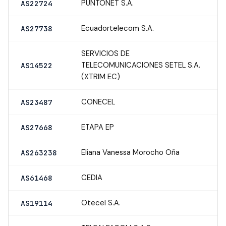
PUNTONET S.A.
AS22724
Ecuadortelecom S.A.
AS27738
SERVICIOS DE
TELECOMUNICACIONES SETEL S.A.
AS14522
(XTRIM EC)
CONECEL
AS23487
ETAPA EP
AS27668
Eliana Vanessa Morocho Oña
AS263238
CEDIA
AS61468
Otecel S.A.
AS19114