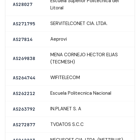
Escuela Superior Politecnica del
AS28027
Litoral
SERVITELCONET CIA. LTDA.
AS271795
Aeprovi
AS27814
MENA CORNEJO HECTOR ELIAS
AS269838
(TECMESH)
WIFITELECOM
AS264744
Escuela Politecnica Nacional
AS262212
IN.PLANET S. A
AS263792
TVDATOS S.C.C
AS272877
NECUSOFT CIA. LTDA. (NETTPLUS)