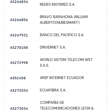
AS266834
REDES INSYSRED S.A.
BRAVO BARAHONA WILLIAM
AS266856
ALBERTO(NUBESMART)
BANCO DEL PACIFICO S.A.
AS267931
DRIVERNET S.A.
AS270100
WORLD SISTEM TELECOM WST
AS272998
S.A.S.
WISP INTERNET ECUADOR
AS52458
ECUAFIBRA S.A.
AS272034
COMPAÑIA DE
TELECOMUNICACIONES LEON &
AS273034