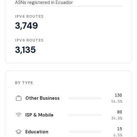
ASNs registered in Ecuador
IPV4 ROUTES
3,749
IPV6 ROUTES
3,135
BY TYPE
130
Other Business
56.5%
80
ISP & Mobile
34.8%
15
Education
6.5%