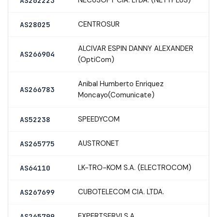
AS262223
CENTROSUR
AS28025
ALCIVAR ESPIN DANNY ALEXANDER
AS266904
(OptiCom)
Anibal Humberto Enriquez
AS266783
Moncayo(Comunicate)
SPEEDYCOM
AS52238
AUSTRONET
AS265775
LK-TRO-KOM S.A. (ELECTROCOM)
AS64110
CUBOTELECOM CIA. LTDA.
AS267699
EXPERTSERVI S.A.
AS265799