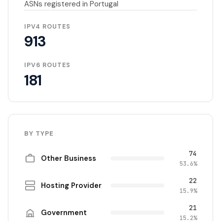
ASNs registered in Portugal
IPV4 ROUTES
913
IPV6 ROUTES
181
BY TYPE
74
Other Business
53.6%
22
Hosting Provider
15.9%
21
Government
15.2%