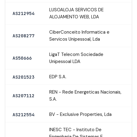
LUSOALOJA SERVICOS DE
AS212954
ALOJAMENTO WEB, LDA
CiberConceito Informatica e
AS208277
Servicos Unipessoal, Lda
LigaT Telecom Sociedade
AS50666
Unipessoal LDA
EDP S.A.
AS201523
REN - Rede Energeticas Nacionais,
AS207112
S.A.
BV - Exclusive Properties, Lda
AS212554
INESC TEC - Instituto De
Engenharia De Sistemas E