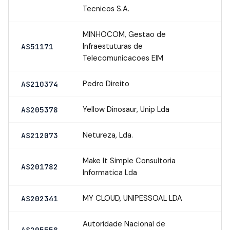
Tecnicos S.A.
MINHOCOM, Gestao de
Infraestuturas de
AS51171
Telecomunicacoes EIM
Pedro Direito
AS210374
Yellow Dinosaur, Unip Lda
AS205378
Netureza, Lda.
AS212073
Make It Simple Consultoria
AS201782
Informatica Lda
MY CLOUD, UNIPESSOAL LDA
AS202341
Autoridade Nacional de
AS205558